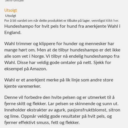
Skriv omtale
Utsolgt
Utsolgt
For å bli varslet om når dette produktet er tilbake på lager, vennligst
klikk her
.
Hundeshampo for hvit pels for hund fra anerkjente Wahl i
England.
Wahl trimmer og klippere for hunder og mennesker har
mange hørt om. Men at de tilbyr hundeshampo er det ikke
alle som vet i Norge. Vi tilbyr nå endelig hundeshampo fra
Wahl. Disse har veldig gode omtaler på nett. Sjekk for
eksempel på Amazon.
Wahl er et anerkjent merke på lik linje som andre store
kjente varemerker.
Denne vil forbedre den hvite pelsen og er utmerket til å
fjerne skitt og flekker. Lar pelsen se skinnende og sunn ut.
Inneholder ekstrakter av agurk, pasjonsfruktblomst, sitron
og lime. Oppnår veldig gode resultater på hvit pels, og
fjerner effektivt smuss, fett og flekker.