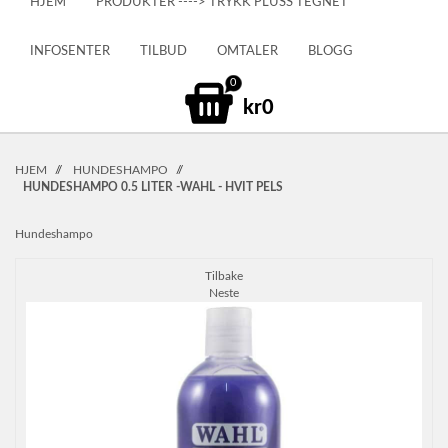
HJEM
PRODUKTER ----> TRYKK PLUSS TEGNET
INFOSENTER
TILBUD
OMTALER
BLOGG
0
kr0
HJEM
//
HUNDESHAMPO
//
HUNDESHAMPO 0.5 LITER -WAHL - HVIT PELS
Hundeshampo
Tilbake
Neste