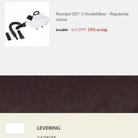
Nutripet 007-1 Hundeblåser - Regulerbar
varme
kr3,999
18% avslag
kr4,899
LEVERING
2-4 DAGER