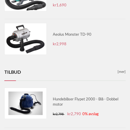
kr1,690
Aeolus Monster TD-90
kr2,998
TILBUD
[mer]
Hundeblåser Flypet 2000 - Blå - Dobbel
motor
kr2,790
0% avslag
kr2,798