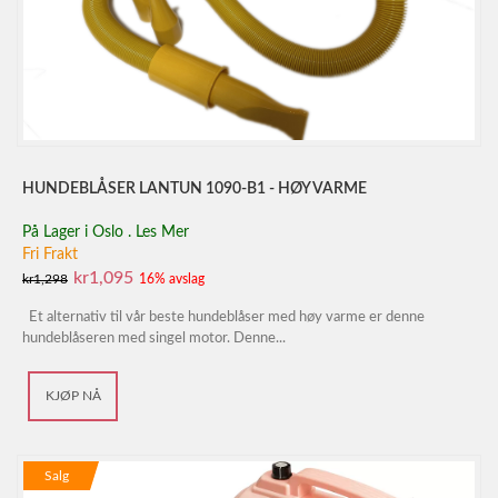
HUNDEBLÅSER LANTUN 1090-B1 - HØY VARME
På Lager
i
Oslo . Les Mer
Fri Frakt
kr1,095
kr1,298
16% avslag
Et alternativ til vår beste hundeblåser med høy varme er denne
hundeblåseren med singel motor. Denne...
KJØP NÅ
Salg